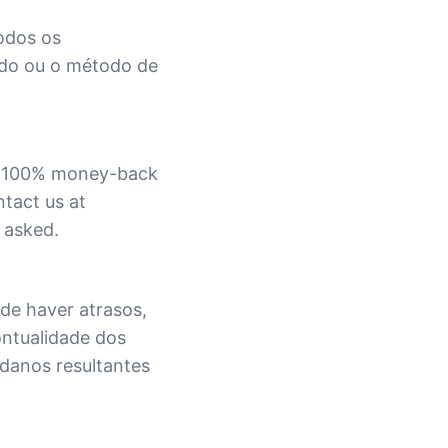
odos os
do ou o método de
 a 100% money-back
ntact us at
 asked.
de haver atrasos,
ontualidade dos
danos resultantes