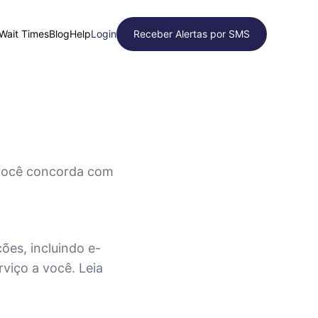
 Wait Times
Blog
Help
Login
Receber Alertas por SMS
 você concorda com
es, incluindo e-
viço a você. Leia