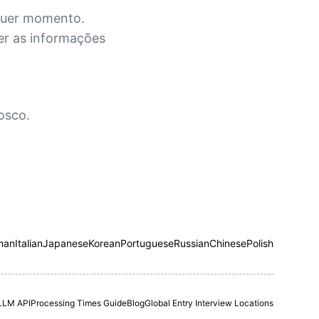
lquer momento.
er as informações
osco.
man
Italian
Japanese
Korean
Portuguese
Russian
Chinese
Polish
LLM API
Processing Times Guide
Blog
Global Entry Interview Locations