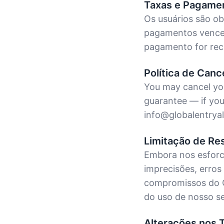
Taxas e Pagame
Os usuários são ob
pagamentos vence
pagamento for recu
Política de Can
You may cancel you
guarantee — if you 
info@globalentryal
Limitação de Re
Embora nos esforce
imprecisões, erros
compromissos do G
do uso de nosso se
Alterações nos 