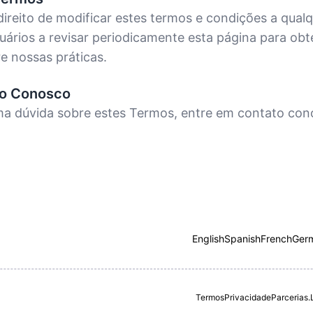
ireito de modificar estes termos e condições a qua
ários a revisar periodicamente esta página para obt
e nossas práticas.
to Conosco
uma dúvida sobre estes Termos, entre em contato con
English
Spanish
French
Ger
Termos
Privacidade
Parcerias.